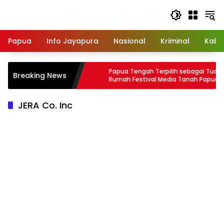
Langsung
ke
konten
Papua
Info Jayapura
Nasional
Kriminal
Kabu
if Pembunuhan
Papua Tengah Terpilih sebagai Tuan
Breaking News
ayapura
Rumah Festival Media Tanah Papua
Pertama
JERA Co. Inc