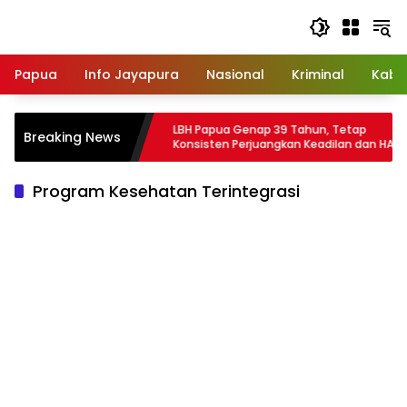
Langsung
ke
konten
Papua
Info Jayapura
Nasional
Kriminal
Kabu
isi Gelar Operasi
LBH Papua Genap 39 Tahun, Tetap
Breaking News
ar Lalu Lintas
Konsisten Perjuangkan Keadilan dan HAM
di Tanah Papua
Program Kesehatan Terintegrasi