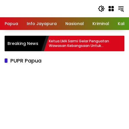
Langsung
ke
konten
Papua
Info Jayapura
Nasional
Kriminal
Kabu
tingan
Ketua LMA Sarmi Gelar Penguatan
Breaking News
gal Pejabat
Wawasan Kebangsaan Untuk
Masyarakat Adat
PUPR Papua