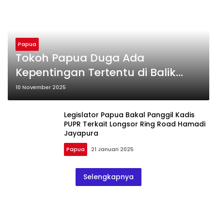
Papua
Tokoh Papua Duga Ada
Kepentingan Tertentu di Balik
Mutasi Janggal Pejabat di Dinas
10 November 2025
PUPR
Legislator Papua Bakal Panggil Kadis
PUPR Terkait Longsor Ring Road Hamadi
Jayapura
Papua
21 Januari 2025
Selengkapnya