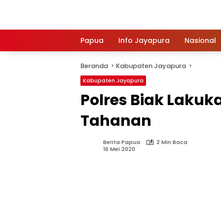
Langsung
ke
konten
Papua
Info Jayapura
Nasional
Beranda
Kabupaten Jayapura
Kabupaten Jayapura
Polres Biak Lakuka
Tahanan
Berita Papua
2 Min Baca
16 Mei 2020