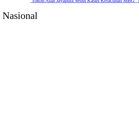
Tokoh Adat Jayapura Sebut Kasus Keracunan MBG “
Nasional