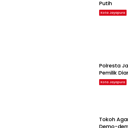
Putih
Kota Jayapura
Polresta Ja
Pemilik Di
Kota Jayapura
Tokoh Aga
Demo-demo