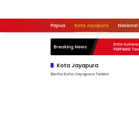
Langsung
ke
konten
Papua
Kota Jayapura
Nasional
OGERCEP Gelar Turnamen Catur Pelajar
Entis Sutisna Kembali
Breaking News
an Umum, Perebutkan Piala Bergilir Wali
PERPAMSI Tanah Papua
ota Jayapura 2026
2030, Siap Perkuat La
Kota Jayapura
Berita Kota Jayapura Terkini