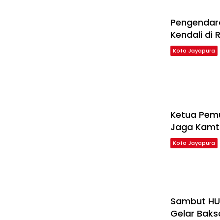
Pengendara
Kendali di
Kota Jayapura
Ketua Pem
Jaga Kamt
Kota Jayapura
Sambut HU
Gelar Baks