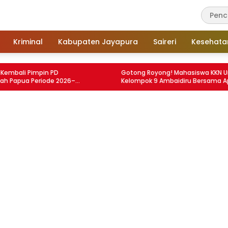
Kriminal
Kabupaten Jayapura
Saireri
Kesehata
 Pimpin PD
Gotong Royong! Mahasiswa KKN Uncen
 Periode 2026–
Kelompok 9 Ambaidiru Bersama Aparat 4
yanan Air Minum
Kampung Tanam Kopi di Kebun Jemaat
GKI Imanuel