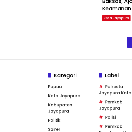
Baksos, Aj
Keamanan
Kota Jayapura
Kategori
Label
Papua
Polresta
Jayapura Kota
Kota Jayapura
Pemkab
Kabupaten
Jayapura
Jayapura
Polisi
Politik
Pemkab
Saireri