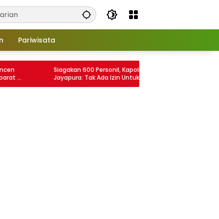
n
Pariwisata
Siagakan 600 Personil, Kapolres
Perwakilan 
Jayapura: Tak Ada Izin Untuk Aksi Demo
Ajak Masyar
KNPB 3 Agustus
Pengisian W
Jayapura