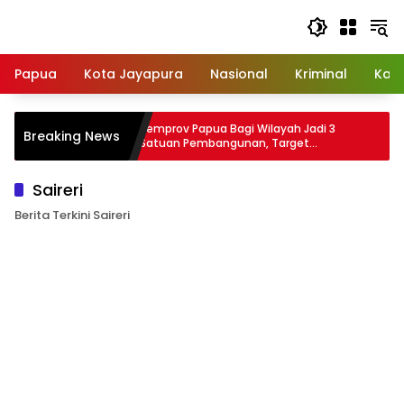
Langsung
ke
konten
Papua
Kota Jayapura
Nasional
Kriminal
Kab
ita
Pemprov Papua Bagi Wilayah Jadi 3
Pa
Breaking News
ga
Satuan Pembangunan, Target
Pap
Pertumbuhan Ekonomi 4,27 Persen pada
Be
2027
Saireri
Berita Terkini Saireri