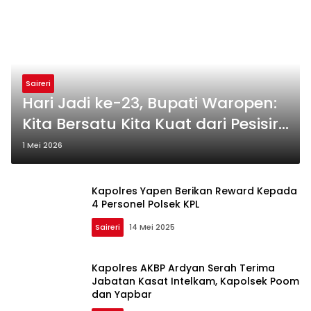
Saireri
Hari Jadi ke-23, Bupati Waropen:
Kita Bersatu Kita Kuat dari Pesisir
hingga Pegunungan
1 Mei 2026
Kapolres Yapen Berikan Reward Kepada
4 Personel Polsek KPL
Saireri
14 Mei 2025
Kapolres AKBP Ardyan Serah Terima
Jabatan Kasat Intelkam, Kapolsek Poom
dan Yapbar