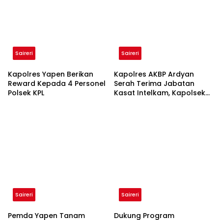
Saireri
Saireri
Kapolres Yapen Berikan
Kapolres AKBP Ardyan
Reward Kepada 4 Personel
Serah Terima Jabatan
Polsek KPL
Kasat Intelkam, Kapolsek
Poom dan Yapbar
Saireri
Saireri
Pemda Yapen Tanam
Dukung Program