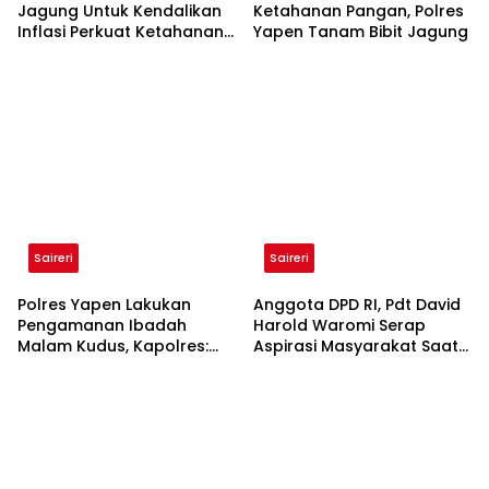
Jagung Untuk Kendalikan
Ketahanan Pangan, Polres
Inflasi Perkuat Ketahanan
Yapen Tanam Bibit Jagung
Pangan Dukung Makan
Bergizi Gratis
Saireri
Saireri
Polres Yapen Lakukan
Anggota DPD RI, Pdt David
Pengamanan Ibadah
Harold Waromi Serap
Malam Kudus, Kapolres:
Aspirasi Masyarakat Saat
Ibadah Harus Berjalan
Reses di Yapen
Dengan Penuh Khidmat