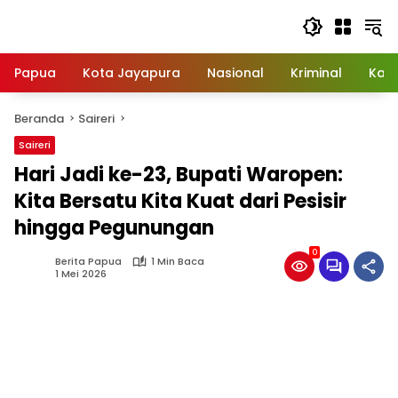
Langsung
ke
konten
Papua
Kota Jayapura
Nasional
Kriminal
Kab
Beranda
Saireri
Saireri
Hari Jadi ke-23, Bupati Waropen:
Kita Bersatu Kita Kuat dari Pesisir
hingga Pegunungan
0
Berita Papua
1 Min Baca
1 Mei 2026