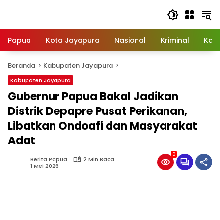
Langsung
ke
konten
Papua
Kota Jayapura
Nasional
Kriminal
Kab
Beranda
Kabupaten Jayapura
Kabupaten Jayapura
Gubernur Papua Bakal Jadikan
Distrik Depapre Pusat Perikanan,
Libatkan Ondoafi dan Masyarakat
Adat
0
Berita Papua
2 Min Baca
1 Mei 2026