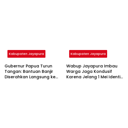
Kabupaten Jayapura
Kabupaten Jayapura
Gubernur Papua Turun
Wabup Jayapura Imbau
Tangan: Bantuan Banjir
Warga Jaga Kondusif
Diserahkan Langsung ke
Karena Jelang 1 Mei Identik
Bupati Yunus Wonda
Dengan Aksi Demo