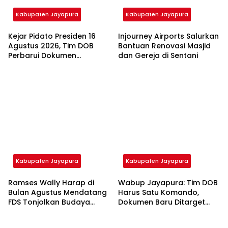
Kabupaten Jayapura
Kabupaten Jayapura
Kejar Pidato Presiden 16
Injourney Airports Salurkan
Agustus 2026, Tim DOB
Bantuan Renovasi Masjid
Perbarui Dokumen
dan Gereja di Sentani
Pemekaran Grimenawa
Kabupaten Jayapura
Kabupaten Jayapura
Ramses Wally Harap di
Wabup Jayapura: Tim DOB
Bulan Agustus Mendatang
Harus Satu Komando,
FDS Tonjolkan Budaya
Dokumen Baru Ditarget
Lokal Pahami Generasi
Rampung Sebulan
Muda