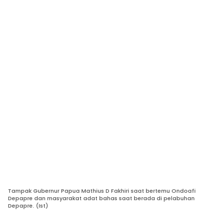
Tampak Gubernur Papua Mathius D Fakhiri saat bertemu Ondoafi
Depapre dan masyarakat adat bahas saat berada di pelabuhan
Depapre. (Ist)