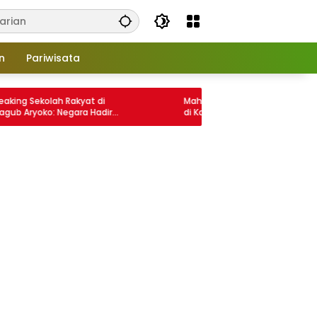
n
Pariwisata
olah Rakyat di
Mahasiswa KKN Tematik Uncen 2026 Tib
ko: Negara Hadir
di Kampung Ambaidiru, Diantar
Papua
Langsung Oleh Wakil Bupati Yapen