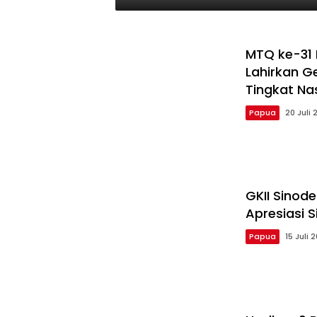
MTQ ke-31 
Lahirkan G
Tingkat Nas
Papua
20 Juli 
GKII Sinod
Apresiasi 
Papua
15 Juli 