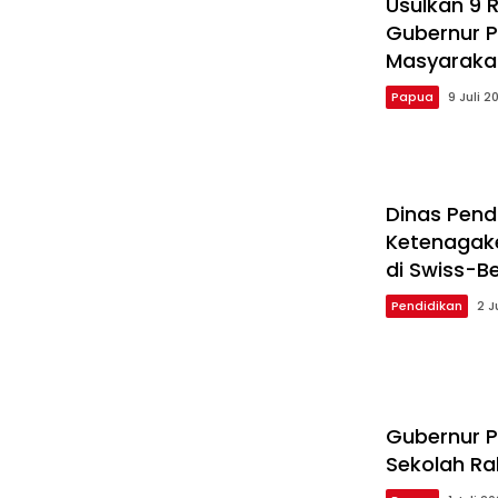
Usulkan 9 R
Gubernur 
Masyaraka
Papua
9 Juli 2
Dinas Pend
Ketenagake
di Swiss-B
Pendidikan
2 J
Gubernur P
Sekolah Ra