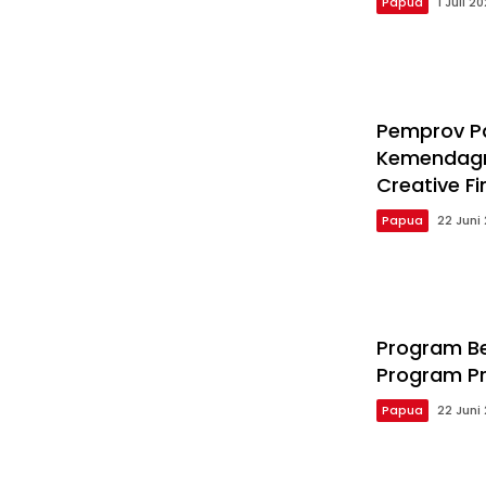
Papua
1 Juli 2
Pemprov P
Kemendagr
Creative F
Papua
22 Juni
Program B
Program Pr
Papua
22 Juni