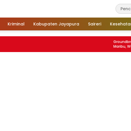
Kriminal
Kabupaten Jayapura
Saireri
Kesehata
Groundbreaking Sek
Maribu, Wagub Aryo
Untuk Pendidikan 