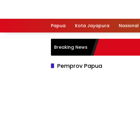
Langsung
ke
konten
Papua
Kota Jayapura
Nasional
Breaking News
Pemprov Papua