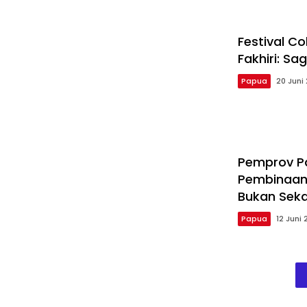
Festival C
Fakhiri: S
Papua
20 Juni
Pemprov P
Pembinaan 
Bukan Seka
Papua
12 Juni