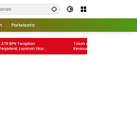
n
Pariwisata
N Terapkan
Tokoh Adat Jayapura Sebut Kasus
l, Layanan Ukur
Keracunan MBG “MPP” dan Desak Dana
2 Hari
Dialihkan ke Sekolah