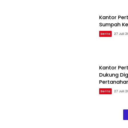
Kantor Per
Sumpah Ket
Berita
27 Juli 
Kantor Per
Dukung Dig
Pertanaha
Berita
27 Juli 