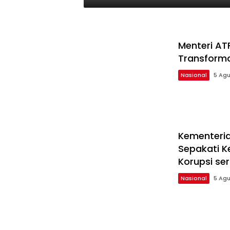
Menteri AT
Transforma
Nasional
5 Agu
Kementeria
Sepakati 
Korupsi se
Nasional
5 Agu