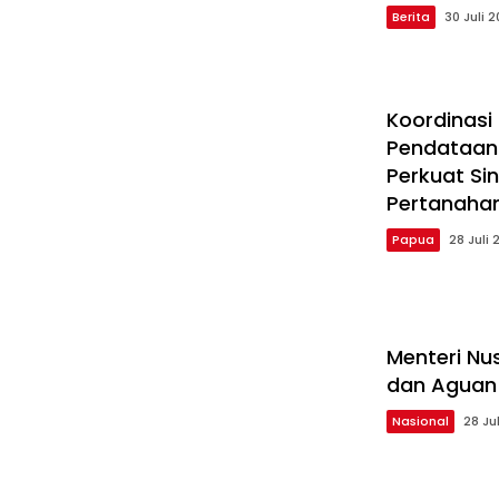
Berita
30 Juli 
Koordinasi
Pendataan
Perkuat Si
Pertanaha
Papua
28 Juli 
Menteri Nu
dan Aguan
Nasional
28 Ju