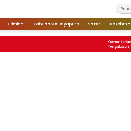
Kriminal
Kabupaten Jayapura
Saireri
Kesehata
Kementerian ATR BP
Pengukuran Terjadwa
Tanah Kini Maksimal 1