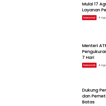
Mulai 17 A
Layanan Per
Nasional
4 Agu
Menteri AT
Pengukuran
7 Hari
Nasional
4 Agu
Dukung Pem
dan Pemet
Batas