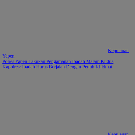
Kepulauan
Yapen
Polres Yapen Lakukan Pengamanan Ibadah Malam Kudus,
Kapolres: Ibadah Harus Berjalan Dengan Penuh Khidmat
Kepulauan