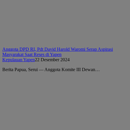
Anggota DPD RI, Pdt David Harold Waromi Serap Aspirasi
Masyarakat Saat Reses di Yapen
Kepulauan Yapen
22 Desember 2024
Berita Papua, Serui — Anggota Komite III Dewan…