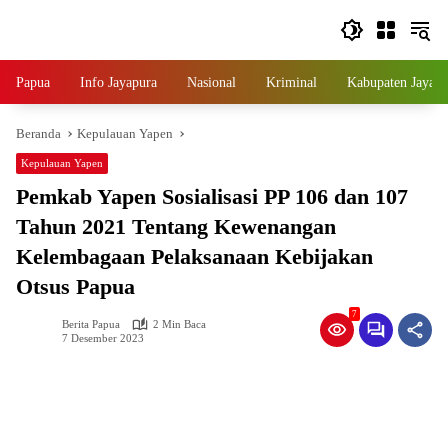
Langsung
ke
konten
Papua
Info Jayapura
Nasional
Kriminal
Kabupaten Jayapu
Beranda
Kepulauan Yapen
Kepulauan Yapen
Pemkab Yapen Sosialisasi PP 106 dan 107
Tahun 2021 Tentang Kewenangan
Kelembagaan Pelaksanaan Kebijakan
Otsus Papua
7
Berita Papua
2 Min Baca
7 Desember 2023