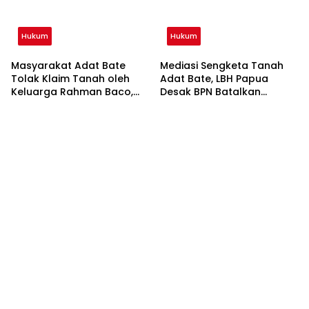
Hukum
Hukum
Masyarakat Adat Bate
Mediasi Sengketa Tanah
Tolak Klaim Tanah oleh
Adat Bate, LBH Papua
Keluarga Rahman Baco,
Desak BPN Batalkan
Sertifikat Diduga Palsu
Sertifikat Diduga Palsu