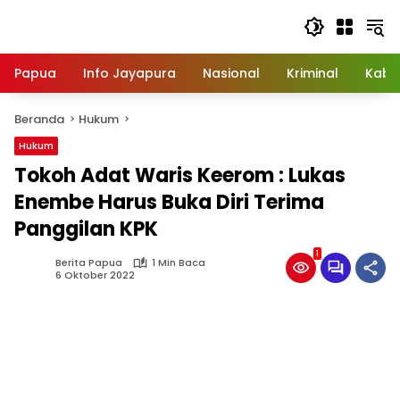
Langsung
ke
konten
Papua
Info Jayapura
Nasional
Kriminal
Kabu
Beranda
Hukum
Hukum
Tokoh Adat Waris Keerom : Lukas
Enembe Harus Buka Diri Terima
Panggilan KPK
1
Berita Papua
1 Min Baca
6 Oktober 2022