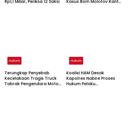
Rp1,1 Miliar, Periksa 12 Saksi
Kasus Bom Molotov Kantor
Jubi
Hukum
Hukum
Terungkap Penyebab
Koalisi HAM Desak
Kecelakaan Tragis Truck
Kapolres Nabire Proses
Tabrak Pengendara Motor
Hukum Pelaku
Hingga Tewas di Abepura
Penembakan di Pasar
Karang