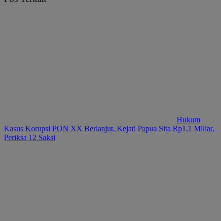
Hukum
Kasus Korupsi PON XX Berlanjut, Kejati Papua Sita Rp1,1 Miliar,
Periksa 12 Saksi