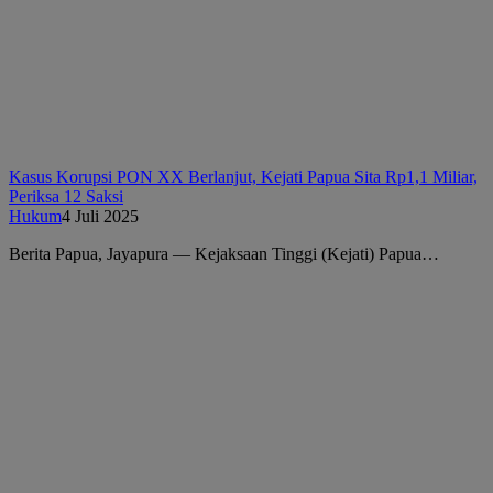
Kasus Korupsi PON XX Berlanjut, Kejati Papua Sita Rp1,1 Miliar,
Periksa 12 Saksi
Hukum
4 Juli 2025
Berita Papua, Jayapura — Kejaksaan Tinggi (Kejati) Papua…