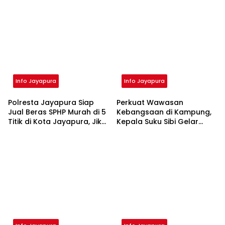
Info Jayapura
Info Jayapura
Polresta Jayapura Siap
Perkuat Wawasan
Jual Beras SPHP Murah di 5
Kebangsaan di Kampung,
Titik di Kota Jayapura, Jika
Kepala Suku Sibi Gelar
Harga Diatas Rp67.500
Sosialisasi dan Bagikan
Lapor Polisi
Bantuan Presiden