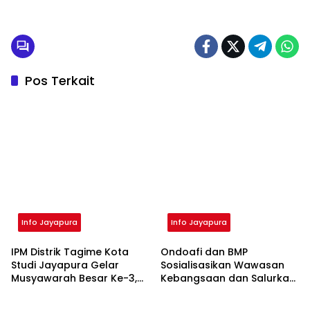
Pos Terkait
Info Jayapura
Info Jayapura
IPM Distrik Tagime Kota
Ondoafi dan BMP
Studi Jayapura Gelar
Sosialisasikan Wawasan
Musyawarah Besar Ke-3,
Kebangsaan dan Salurkan
Siap Pilih Ketua Baru
Bantuan Presiden di
Kampung Skouw Mabo