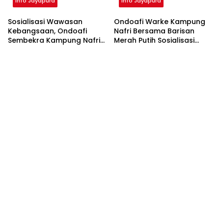
Info Jayapura
Info Jayapura
Sosialisasi Wawasan
Ondoafi Warke Kampung
Kebangsaan, Ondoafi
Nafri Bersama Barisan
Sembekra Kampung Nafri
Merah Putih Sosialisasi
Tekankan Pentingnya Aksi
Wawasan Kebangsaan
Nyata Dalam Membangun
Dapat Bansos Presiden
Nasionalisme