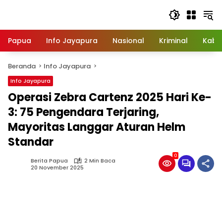
Langsung
ke
konten
Papua
Info Jayapura
Nasional
Kriminal
Kabu
Beranda
Info Jayapura
Info Jayapura
Operasi Zebra Cartenz 2025 Hari Ke-
3: 75 Pengendara Terjaring,
Mayoritas Langgar Aturan Helm
Standar
0
Berita Papua
2 Min Baca
20 November 2025