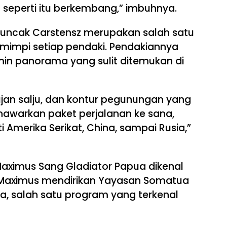
seperti itu berkembang,” imbuhnya.
uncak Carstensz merupakan salah satu
 mimpi setiap pendaki. Pendakiannya
min panorama yang sulit ditemukan di
ujan salju, dan kontur pegunungan yang
nawarkan paket perjalanan ke sana,
i Amerika Serikat, China, sampai Rusia,”
Maximus Sang Gladiator Papua dikenal
 Maximus mendirikan Yayasan Somatua
ka, salah satu program yang terkenal