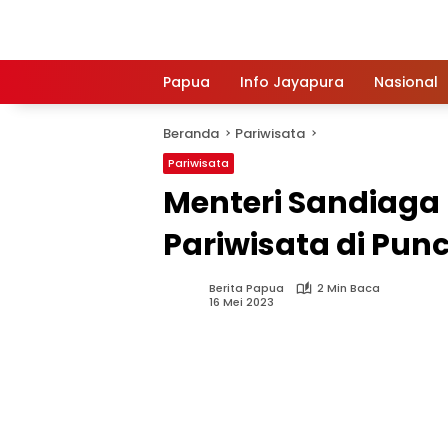
Langsung
ke
konten
Papua
Info Jayapura
Nasional
Beranda
Pariwisata
Pariwisata
Menteri Sandiaga U
Pariwisata di Pun
Berita Papua
2 Min Baca
16 Mei 2023