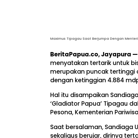
Maximus Tipagau Saat Berjumpa Dengan Menteri 
BeritaPapua.co, Jayapura —
menyatakan tertarik untuk b
merupakan puncak tertinggi 
dengan ketinggian 4.884 mdp
Hal itu disampaikan Sandia
‘Gladiator Papua’ Tipagau da
Pesona, Kementerian Pariwisat
Saat bersalaman, Sandiaga 
sekaligus berujar, dirinya ter