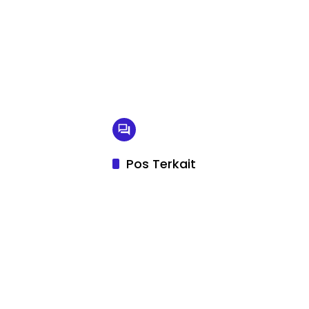
Pos Terkait