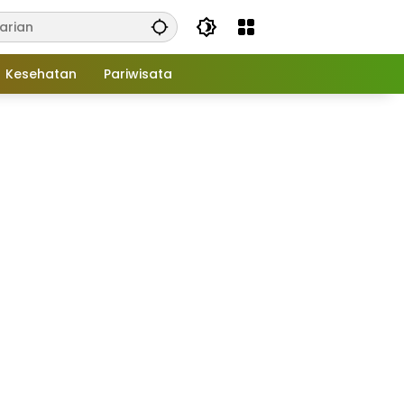
Kesehatan
Pariwisata