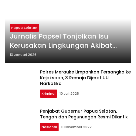
Papua Selatan
Jurnalis Papsel Tonjolkan Isu
Kerusakan Lingkungan Akibat
Perkebunan Sawit Dalam
13 Januari 2026
Pameran Foto di Festival Media
Papua
Polres Merauke Limpahkan Tersangka ke
Kejaksaan, 3 Remaja Dijerat UU
Narkotika
Kriminal
10 Juli 2025
Penjabat Gubernur Papua Selatan,
Tengah dan Pegunungan Resmi Dilantik
Nasional
11 November 2022