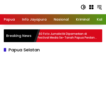
Langsung
ke
konten
Papua
Info Jayapura
Nasional
Kriminal
Kabu
rusakan
150 Foto Jurnalistik Dipamerkan di
J
Breaking News
awit
Festival Media Se-Tanah Papua Perdana
P
 Media
di Nabire
Y
P
Papua Selatan