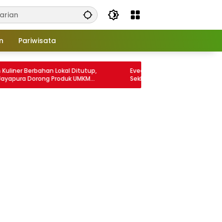
n
Pariwisata
 Berbahan Lokal Ditutup,
Eveerth Joumilena Dipercayakan Pimp
 Dorong Produk UMKM
Sekber Wartawan Indonesia Wilayah
ern hingga Ekspor
Papua, Ditetapkan Lewat RPP