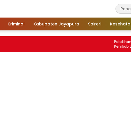
Kriminal
Kabupaten Jayapura
Saireri
Kesehata
Pelatihan Kuliner
Pemkab Jayapura
Tembus Pasar Mod