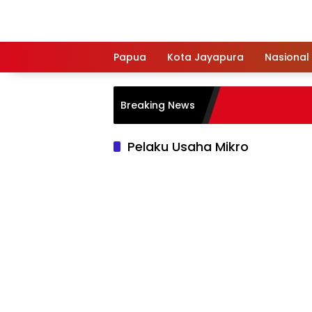
Langsung
ke
konten
Papua
Kota Jayapura
Nasional
Breaking News
Pelaku Usaha Mikro