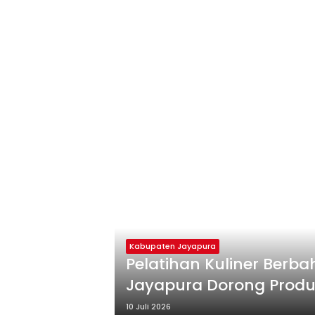
Kabupaten Jayapura
Pelatihan Kuliner Berb
Jayapura Dorong Prod
hingga Ekspor
10 Juli 2026