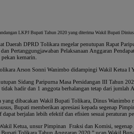
andangan LKPJ Bupati Tahun 2020 yang diterima Wakil Bupati Diniu
 Daerah DPRD Tolikara megelar penutupan Rapat Paripur
a dan Pertanggungjawaban Pelaksanaan Anggaran Pendap
) pekan kemarin.
olikara Arson Sonni Wanimbo didampingi Wakil Ketua I 
utupan Sidang Paripurna Masa Persidangan III Tahun 20
 tidak hadir dan 1 anggota berhalangan tetap dari jumla
 yang dibacakan Wakil Bupati Tolikara, Dinus Wanimbo 
khusus, Bupati memberikan apresiasi kepada segenap Pimp
dapat berjalan lebih efektif dan efisien sesuai peraturan
 Wakil Ketua, unsur Pimpinan Fraksi dan Komisi, segena
upati Tolikara Tahun Anggaran 2020,” ucap Wakil Bupa