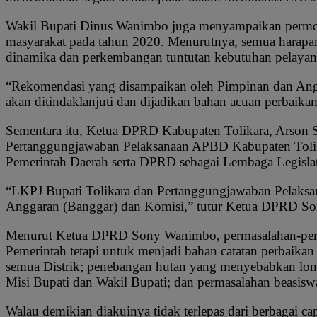
Wakil Bupati Dinus Wanimbo juga menyampaikan permoh
masyarakat pada tahun 2020. Menurutnya, semua harapan 
dinamika dan perkembangan tuntutan kebutuhan pelayan
“Rekomendasi yang disampaikan oleh Pimpinan dan Angg
akan ditindaklanjuti dan dijadikan bahan acuan perbaik
Sementara itu, Ketua DPRD Kabupaten Tolikara, Arson
Pertanggungjawaban Pelaksanaan APBD Kabupaten Tolika
Pemerintah Daerah serta DPRD sebagai Lembaga Legisla
“LKPJ Bupati Tolikara dan Pertanggungjawaban Pelaks
Anggaran (Banggar) dan Komisi,” tutur Ketua DPRD S
Menurut Ketua DPRD Sony Wanimbo, permasalahan-perma
Pemerintah tetapi untuk menjadi bahan catatan perbaikan
semua Distrik; penebangan hutan yang menyebabkan long
Misi Bupati dan Wakil Bupati; dan permasalahan beasisw
Walau demikian diakuinya tidak terlepas dari berbagai 