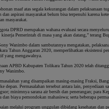
onan maaf atas segala kekurangan dalam pelaksanaan tu
dan aspirasi masyarakat belum bisa terpenuhi karena kete
an masyarakat.
ota DPRD merupakan wahana evaluasi secara menyeluruh 
an kinerja Pemerintah di masa yang akan datang,” terang 
 Sony Wanimbo dalam sambutannya mengatakan, pelaksana
ra Tahun Anggaran 2020, memperlihatkan eksistensi pen
tif yang mengawalnya.
anaan APBD Kabupaten Tolikara Tahun 2020 telah ditang
ony Wanimbo.
salahan yang disampaikan masing-masing Fraksi, Bangg
 ke depan. Permasalahan tersebut antara lain, penyediaan 
sor; minimnya sarana air bersih dan penerangan; para K
a dan biaya pemondokan mahasiswa; serta beberapa permas
capaian melalui program unggulan dibidang kesehatan dan