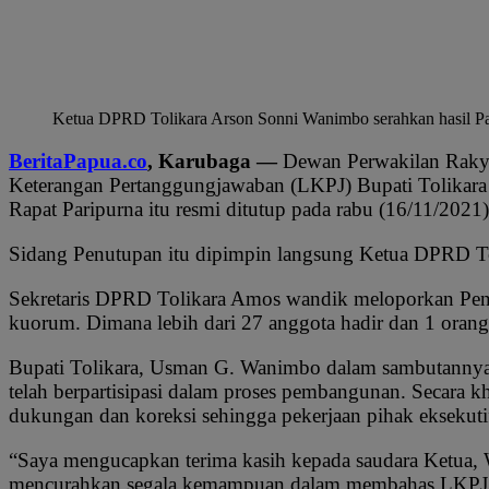
Ketua DPRD Tolikara Arson Sonni Wanimbo serahkan hasil P
BeritaPapua.co
, Karubaga —
Dewan Perwakilan Rakyat
Keterangan Pertanggungjawaban (LKPJ) Bupati Tolikar
Rapat Paripurna itu resmi ditutup pada rabu (16/11/2021
Sidang Penutupan itu dipimpin langsung Ketua DPRD T
Sekretaris DPRD Tolikara Amos wandik meloporkan Pen
kuorum. Dimana lebih dari 27 anggota hadir dan 1 orang
Bupati Tolikara, Usman G. Wanimbo dalam sambutannya
telah berpartisipasi dalam proses pembangunan. Secara 
dukungan dan koreksi sehingga pekerjaan pihak eksekutif 
“Saya mengucapkan terima kasih kepada saudara Ketua,
mencurahkan segala kemampuan dalam membahas LKPJ B