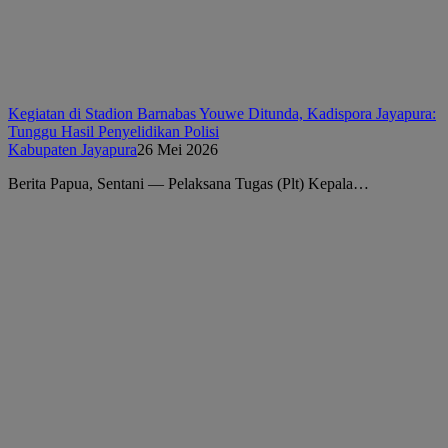
Kegiatan di Stadion Barnabas Youwe Ditunda, Kadispora Jayapura:
Tunggu Hasil Penyelidikan Polisi
Kabupaten Jayapura
26 Mei 2026
Berita Papua, Sentani — Pelaksana Tugas (Plt) Kepala…