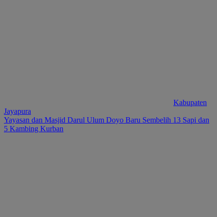
Kabupaten
Jayapura
Yayasan dan Masjid Darul Ulum Doyo Baru Sembelih 13 Sapi dan
5 Kambing Kurban