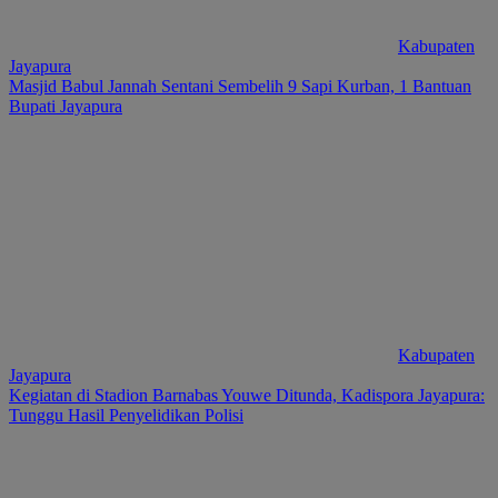
Kabupaten
Jayapura
Masjid Babul Jannah Sentani Sembelih 9 Sapi Kurban, 1 Bantuan
Bupati Jayapura
Kabupaten
Jayapura
Kegiatan di Stadion Barnabas Youwe Ditunda, Kadispora Jayapura:
Tunggu Hasil Penyelidikan Polisi