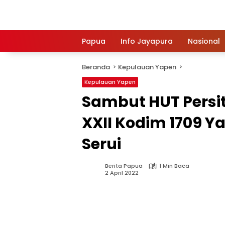
Langsung
ke
konten
Papua
Info Jayapura
Nasional
Beranda
Kepulauan Yapen
Kepulauan Yapen
Sambut HUT Persit
XXII Kodim 1709 Y
Serui
Berita Papua
1 Min Baca
2 April 2022