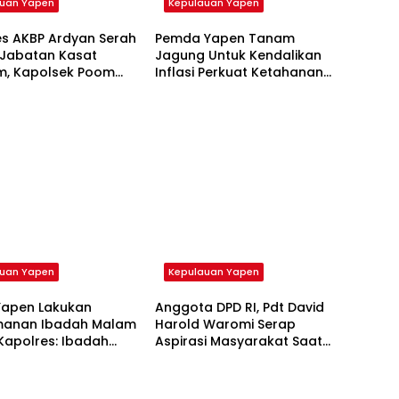
auan Yapen
Kepulauan Yapen
es AKBP Ardyan Serah
Pemda Yapen Tanam
 Jabatan Kasat
Jagung Untuk Kendalikan
am, Kapolsek Poom
Inflasi Perkuat Ketahanan
pbar
Pangan Dukung Makan
Bergizi Gratis
auan Yapen
Kepulauan Yapen
Yapen Lakukan
Anggota DPD RI, Pdt David
anan Ibadah Malam
Harold Waromi Serap
Kapolres: Ibadah
Aspirasi Masyarakat Saat
Berjalan Dengan
Reses di Yapen
Khidmat