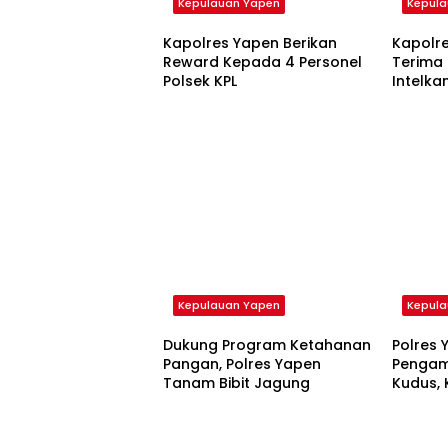
Kepulauan Yapen
Kepul
Kapolres Yapen Berikan
Kapolr
Reward Kepada 4 Personel
Terima
Polsek KPL
Intelk
dan Ya
Kepulauan Yapen
Kepul
Dukung Program Ketahanan
Polres 
Pangan, Polres Yapen
Pengam
Tanam Bibit Jagung
Kudus, 
Harus 
Penuh 