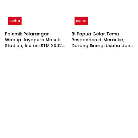
Berita
Berita
Polemik Pelarangan
BI Papua Gelar Temu
Wabup Jayapura Masuk
Responden di Merauke,
Stadion, Alumni STM 2002
Dorong Sinergi Usaha dan
Desak Panpel Persipura
Data Akurat untuk Ekonomi
Minta Maaf Resmi di Media
Papua Selatan