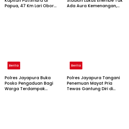
Kapitan Pattimura di
Stadion Lukas Enembe Tak
Papua, 47 Km Lari Obor
Ada Aura Kemenangan,
Kobarkan Semangat
Persipura Harus Kembali ke
Pemuda Maluku di Tanah
Mandala
Papua
Berita
Berita
Polres Jayapura Buka
Polres Jayapura Tangani
Posko Pengaduan Bagi
Penemuan Mayat Pria
Warga Terdampak
Tewas Gantung Diri di
Kericuhan di Stadion Lukas
Gang Lele Sentani
Enembe