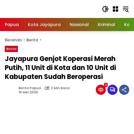
Langsung
ke
konten
Papua
Kota Jayapura
Nasional
Kriminal
Kab
Beranda
Berita
Berita
Jayapura Genjot Koperasi Merah
Putih, 11 Unit di Kota dan 10 Unit di
Kabupaten Sudah Beroperasi
0
Berita Papua
2 Min Baca
16 Mei 2026