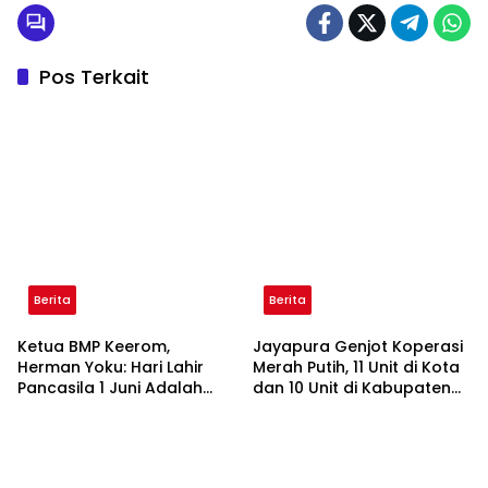
Pos Terkait
Berita
Berita
Ketua BMP Keerom,
Jayapura Genjot Koperasi
Herman Yoku: Hari Lahir
Merah Putih, 11 Unit di Kota
Pancasila 1 Juni Adalah
dan 10 Unit di Kabupaten
Jalan Persatuan Bangsa
Sudah Beroperasi
dan Pedoman Hidup
Masyarakat Adat Papua