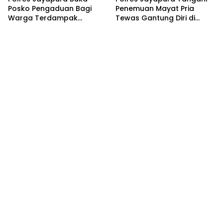
Posko Pengaduan Bagi
Penemuan Mayat Pria
Warga Terdampak
Tewas Gantung Diri di
Kericuhan di Stadion Lukas
Gang Lele Sentani
Enembe