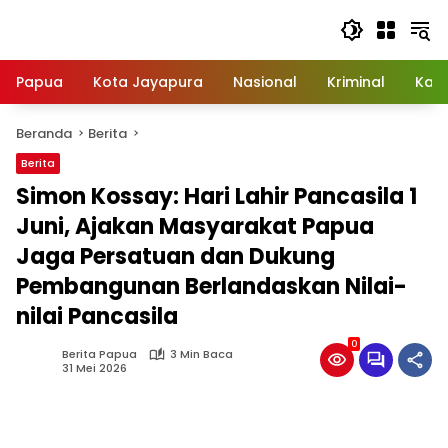
Langsung
ke
konten
Papua
Kota Jayapura
Nasional
Kriminal
Kab
Beranda
Berita
Berita
Simon Kossay: Hari Lahir Pancasila 1
Juni, Ajakan Masyarakat Papua
Jaga Persatuan dan Dukung
Pembangunan Berlandaskan Nilai-
nilai Pancasila
0
Berita Papua
3 Min Baca
31 Mei 2026