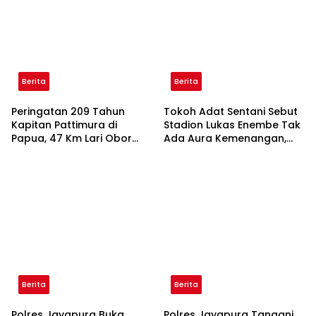
Berita
Berita
Peringatan 209 Tahun
Tokoh Adat Sentani Sebut
Kapitan Pattimura di
Stadion Lukas Enembe Tak
Papua, 47 Km Lari Obor
Ada Aura Kemenangan,
Kobarkan Semangat
Persipura Harus Kembali ke
Pemuda Maluku di Tanah
Mandala
Papua
Berita
Berita
Polres Jayapura Buka
Polres Jayapura Tangani