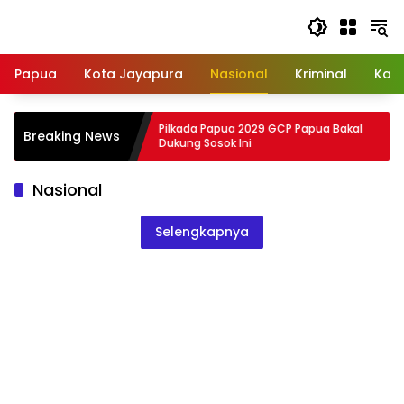
Langsung
ke
konten
Papua
Kota Jayapura
Nasional
Kriminal
Kab
nterian
Pilkada Papua 2029 GCP Papua Bakal
Breaking News
uan, Ini
Dukung Sosok Ini
Nasional
Selengkapnya