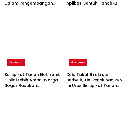
Dalam Pengembangan
Aplikasi Sentuh Tanahku
Bandara Nasional Melalui
Integrasi Tata Ruang dan
Pertanahan
Nasional
Nasional
Sertipikat Tanah Elektronik
Dulu Takut Birokrasi
Dinilai Lebih Aman, Warga
Berbelit, Kini Pensiunan PNS
Bogor Rasakan
Ini Urus Sertipikat Tanah
Kemudahan Akses Data
Sendiri Tanpa Calo
Pertanahan