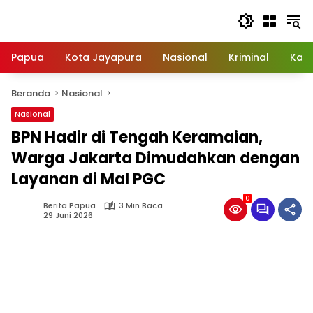
Langsung
ke
konten
Papua
Kota Jayapura
Nasional
Kriminal
Kab
Beranda
Nasional
Nasional
BPN Hadir di Tengah Keramaian,
Warga Jakarta Dimudahkan dengan
Layanan di Mal PGC
0
Berita Papua
3 Min Baca
29 Juni 2026