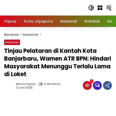
Langsung
ke
konten
Papua
Kota Jayapura
Nasional
Kriminal
Kab
Beranda
Nasional
Nasional
Tinjau Pelataran di Kantah Kota
Banjarbaru, Wamen ATR BPN: Hindari
Masyarakat Menunggu Terlalu Lama
di Loket
0
Berita Papua
3 Min Baca
2 Juni 2026