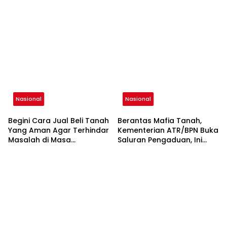
Tanah Kini Bisa Dari Rumah
Hindari Cekcok
Nasional
Nasional
Begini Cara Jual Beli Tanah
Berantas Mafia Tanah,
Yang Aman Agar Terhindar
Kementerian ATR/BPN Buka
Masalah di Masa
Saluran Pengaduan, Ini
Mendatang
Cara Lapornya