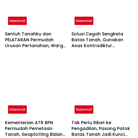
Nasional
Nasional
Sentuh Tanahku dan
Solusi Cegah Sengketa
PELATARAN Permudah
Batas Tanah, Gunakan
Urusan Pertanahan, Warga
Asas Kontradiktur
Rasakan Layanan Lebih
Delimitasi
Fleksibel
Nasional
Nasional
Kementerian ATR BPN
Tak Perlu Ribet ke
Permudah Pemetaan
Pengadilan, Pasang Patok
Tanah, Swaplotting Bidang
Batas Tanah Jadi Kunci