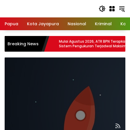
Langsung
ke
konten
Papua
Kota Jayapura
Nasional
Kriminal
Kab
ta Ungkap Kasus
Mulai Agustus 2026, ATR BPN Terapkan
Breaking News
al, 1 Tersangka
Sistem Pengukuran Terjadwal Maksimal
12 Hari