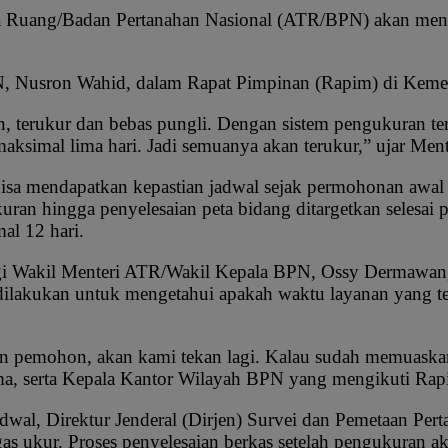
a Ruang/Badan Pertanahan Nasional (ATR/BPN) akan mener
 Nusron Wahid, dalam Rapat Pimpinan (Rapim) di Kement
ran, terukur dan bebas pungli. Dengan sistem pengukuran 
 maksimal lima hari. Jadi semuanya akan terukur,” ujar M
bisa mendapatkan kepastian jadwal sejak permohonan awal 
uran hingga penyelesaian peta bidang ditargetkan selesai 
al 12 hari.
i Wakil Menteri ATR/Wakil Kepala BPN, Ossy Dermawan, m
si dilakukan untuk mengetahui apakah waktu layanan yang
 pemohon, akan kami tekan lagi. Kalau sudah memuaskan, 
a, serta Kepala Kantor Wilayah BPN yang mengikuti Rapi
wal, Direktur Jenderal (Dirjen) Survei dan Pemetaan Per
 ukur. Proses penyelesaian berkas setelah pengukuran akan 