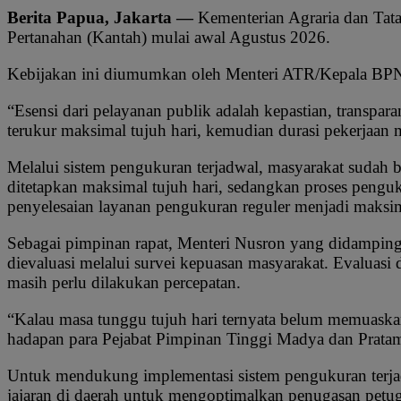
Berita Papua, Jakarta —
Kementerian Agraria dan Tat
Pertanahan (Kantah) mulai awal Agustus 2026.
Kebijakan ini diumumkan oleh Menteri ATR/Kepala BPN,
“Esensi dari pelayanan publik adalah kepastian, transpa
terukur maksimal tujuh hari, kemudian durasi pekerjaan
Melalui sistem pengukuran terjadwal, masyarakat sudah 
ditetapkan maksimal tujuh hari, sedangkan proses penguk
penyelesaian layanan pengukuran reguler menjadi maksim
Sebagai pimpinan rapat, Menteri Nusron yang didamping
dievaluasi melalui survei kepuasan masyarakat. Evalua
masih perlu dilakukan percepatan.
“Kalau masa tunggu tujuh hari ternyata belum memuaskan
hadapan para Pejabat Pimpinan Tinggi Madya dan Pratam
Untuk mendukung implementasi sistem pengukuran terjad
jajaran di daerah untuk mengoptimalkan penugasan petugas