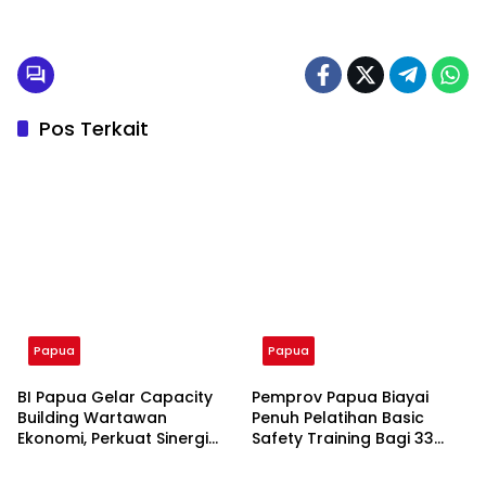
Pos Terkait
Papua
Papua
BI Papua Gelar Capacity
Pemprov Papua Biayai
Building Wartawan
Penuh Pelatihan Basic
Ekonomi, Perkuat Sinergi
Safety Training Bagi 33
Dengan Insan Pers
Siswa SNK Kemaritiman di
Hadirkan Pemateri Dari
Politeknik Pelayaran