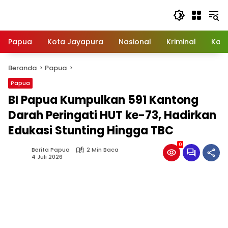
Langsung
ke
konten
Papua
Kota Jayapura
Nasional
Kriminal
Kab
Beranda
Papua
Papua
BI Papua Kumpulkan 591 Kantong
Darah Peringati HUT ke-73, Hadirkan
Edukasi Stunting Hingga TBC
0
Berita Papua
2 Min Baca
4 Juli 2026