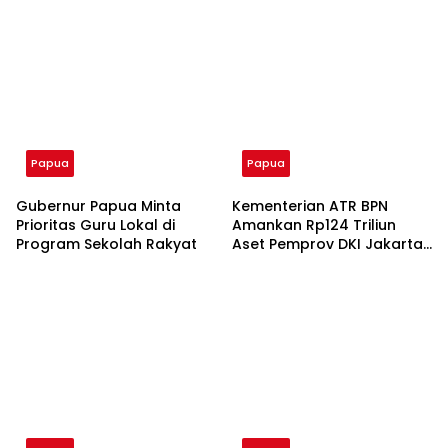
Kompas Institute
Sorong
Papua
Papua
Gubernur Papua Minta
Kementerian ATR BPN
Prioritas Guru Lokal di
Amankan Rp124 Triliun
Program Sekolah Rakyat
Aset Pemprov DKI Jakarta
Sepanjang 2026