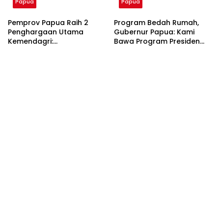
Papua
Papua
Pemprov Papua Raih 2
Program Bedah Rumah,
Penghargaan Utama
Gubernur Papua: Kami
Kemendagri:
Bawa Program Presiden
Penanggulangan
Hadir di Setiap Rumah
Kemiskinan dan Creative
Tangga
Financing