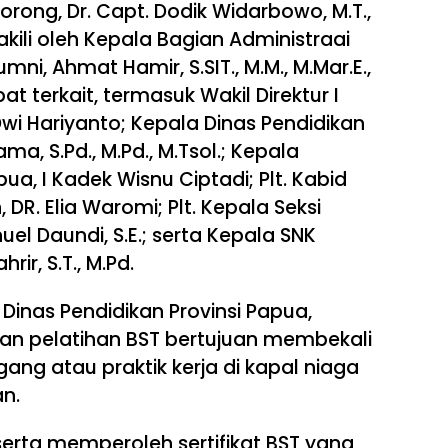
Sorong, Dr. Capt. Dodik Widarbowo, M.T.,
akili oleh Kepala Bagian Administraai
i, Ahmat Hamir, S.SIT., M.M., M.Mar.E.,
at terkait, termasuk Wakil Direktur I
Dwi Hariyanto; Kepala Dinas Pendidikan
a, S.Pd., M.Pd., M.Tsol.; Kepala
ua, I Kadek Wisnu Ciptadi; Plt. Kabid
DR. Elia Waromi; Plt. Kepala Seksi
l Daundi, S.E.; serta Kepala SNK
r, S.T., M.Pd.
inas Pendidikan Provinsi Papua,
an pelatihan BST bertujuan membekali
ng atau praktik kerja di kapal niaga
n.
eserta memperoleh sertifikat BST yang