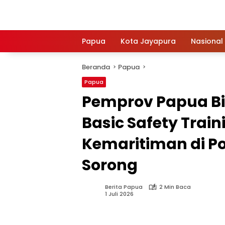
Langsung
ke
konten
Papua
Kota Jayapura
Nasional
Beranda
Papua
Papua
Pemprov Papua Bi
Basic Safety Train
Kemaritiman di Po
Sorong
Berita Papua
2 Min Baca
1 Juli 2026