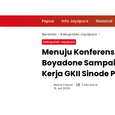
Langsung
ke
konten
Papua
Info Jayapura
Nasional
Beranda
Kabupaten Jayapura
Kabupaten Jayapura
Menuju Konferensi 
Boyadone Sampaik
Kerja GKII Sinode
Berita Papua
2 Min Baca
15 Juli 2025