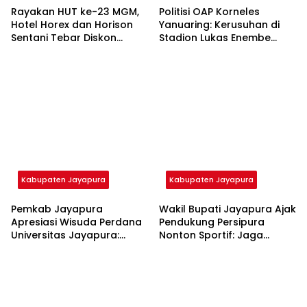
Rayakan HUT ke-23 MGM,
Politisi OAP Korneles
Hotel Horex dan Horison
Yanuaring: Kerusuhan di
Sentani Tebar Diskon
Stadion Lukas Enembe
Menginap Hingga 23%
Luapan Emosional Atas
Sepanjang Mei 2026
Persoalan Papua
Kabupaten Jayapura
Kabupaten Jayapura
Pemkab Jayapura
Wakil Bupati Jayapura Ajak
Apresiasi Wisuda Perdana
Pendukung Persipura
Universitas Jayapura:
Nonton Sportif: Jaga
Dukung SDM Kesehatan di
Kebersihan, Hindari Anarkis
19 Distrik