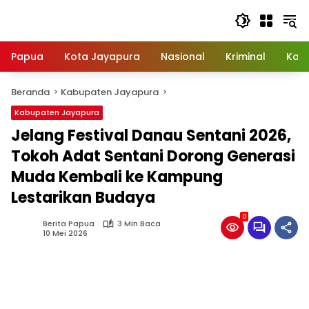
Langsung
ke
konten
Papua
Kota Jayapura
Nasional
Kriminal
Kab
Beranda
Kabupaten Jayapura
Kabupaten Jayapura
Jelang Festival Danau Sentani 2026,
Tokoh Adat Sentani Dorong Generasi
Muda Kembali ke Kampung
Lestarikan Budaya
0
Berita Papua
3 Min Baca
10 Mei 2026