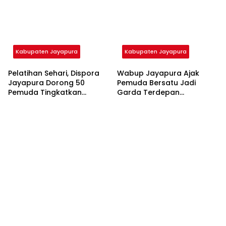
Kabupaten Jayapura
Kabupaten Jayapura
Pelatihan Sehari, Dispora
Wabup Jayapura Ajak
Jayapura Dorong 50
Pemuda Bersatu Jadi
Pemuda Tingkatkan
Garda Terdepan
Ekonomi Lewat Wirausaha
Pembangunan