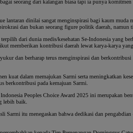
agai seorang dari kalangan biasa tapi ia punya komitmen
lantaran dinilai sangat menginspirasi bagi kaum muda mil
 birokrasi dan bukan seorang figure politik daerah, namun 
 terpilih dari dunia medis/kesehatan Se-Indonesia yang be
ikut memberikan kontribusi daerah lewat karya-karya yang
yukur dan berharap terus menginspirasi dan berkontribusi
men kuat dalam memajukan Sarmi serta meningkatkan kesej
us berkontribusi pada kemajuan Sarmi.
e’ Indonesia Peoples Choice Award 2025 ini merupakan be
lebih baik.
li Sarmi itu menegaskan bahwa dedikasi dan pengabdian d
 persembahkan kepada Tim Pemenangan Dominggus Catue – 