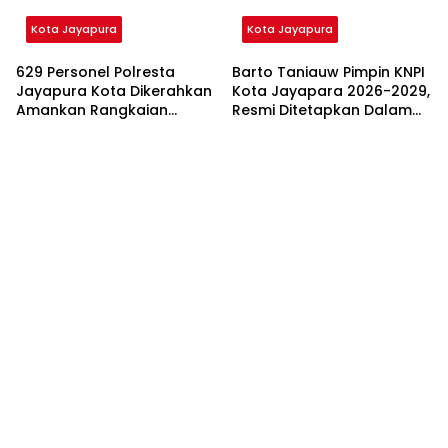
Kota Jayapura
Kota Jayapura
629 Personel Polresta
Barto Taniauw Pimpin KNPI
Jayapura Kota Dikerahkan
Kota Jayapara 2026-2029,
Amankan Rangkaian
Resmi Ditetapkan Dalam
Perayaan Paskah
Musda VI