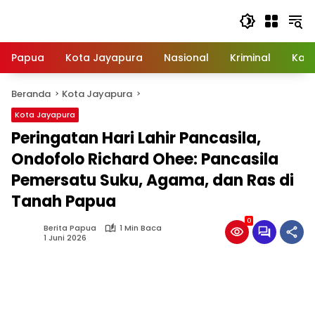
Langsung
ke
konten
Papua
Kota Jayapura
Nasional
Kriminal
Kab
Beranda
Kota Jayapura
Kota Jayapura
Peringatan Hari Lahir Pancasila,
Ondofolo Richard Ohee: Pancasila
Pemersatu Suku, Agama, dan Ras di
Tanah Papua
0
Berita Papua
1 Min Baca
1 Juni 2026