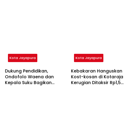
Jayapura, Ondofolo
Bagikan Sembako Untuk
Richard Ohee: Jangan
Mahasiswa Asal Intan Jaya
Putus di Tengah Jalan
di Kunjungan Keduanya
Kota Jayapura
Kota Jayapura
Dukung Pendidikan,
Kebakaran Hanguskan
Ondofolo Waena dan
Kost-kosan di Kotaraja
Kepala Suku Bagikan
Kerugian Ditaksir Rp1,5
Sembako ke Mahasiswa
Miliar
Pegunungan Bintang di
Jayapura