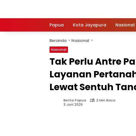
Langsung
ke
konten
Papua
Kota Jayapura
Nasional
Beranda
Nasional
Nasional
Tak Perlu Antre Pa
Layanan Pertana
Lewat Sentuh Ta
Berita Papua
2 Min Baca
3 Juni 2026