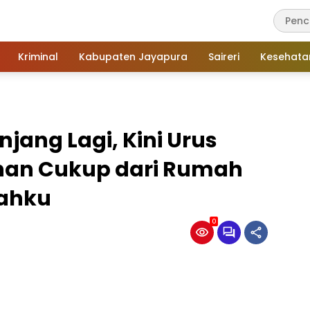
Kriminal
Kabupaten Jayapura
Saireri
Kesehata
njang Lagi, Kini Urus
han Cukup dari Rumah
nahku
0