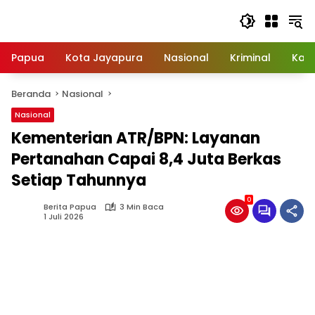
Langsung
ke
konten
Papua
Kota Jayapura
Nasional
Kriminal
Kab
Beranda
Nasional
Nasional
Kementerian ATR/BPN: Layanan
Pertanahan Capai 8,4 Juta Berkas
Setiap Tahunnya
0
Berita Papua
3 Min Baca
1 Juli 2026