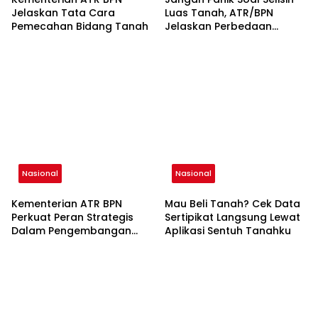
Jelaskan Tata Cara
Luas Tanah, ATR/BPN
Pemecahan Bidang Tanah
Jelaskan Perbedaan
Metode Pengukuran Jadi
Penyebabnya
Nasional
Nasional
Kementerian ATR BPN
Mau Beli Tanah? Cek Data
Perkuat Peran Strategis
Sertipikat Langsung Lewat
Dalam Pengembangan
Aplikasi Sentuh Tanahku
Bandara Nasional Melalui
Integrasi Tata Ruang dan
Pertanahan