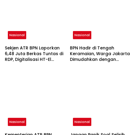
Nasional
Nasional
Sekjen ATR BPN Laporkan
BPN Hadir di Tengah
6,48 Juta Berkas Tuntas di
Keramaian, Warga Jakarta
RDP, Digitalisasi HT-El
Dimudahkan dengan
Tembus Rp5.792 Triliun
Layanan di Mal PGC
Nasional
Nasional
Kementerian ATR BPN
Jangan Panik Soal Selisih