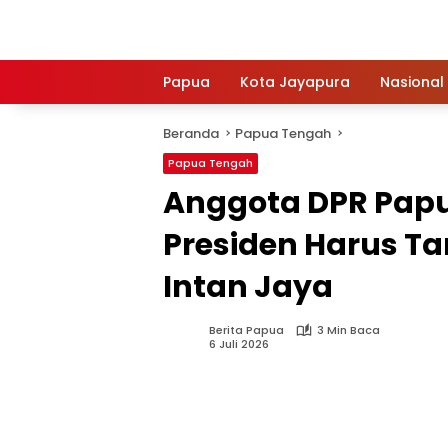
Langsung
ke
konten
Papua
Kota Jayapura
Nasional
Beranda
Papua Tengah
Papua Tengah
Anggota DPR Pap
Presiden Harus Ta
Intan Jaya
Berita Papua
3 Min Baca
6 Juli 2026