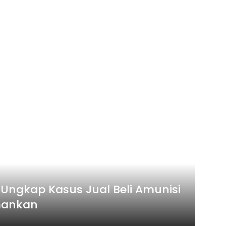
 Ungkap Kasus Jual Beli Amunisi
amankan