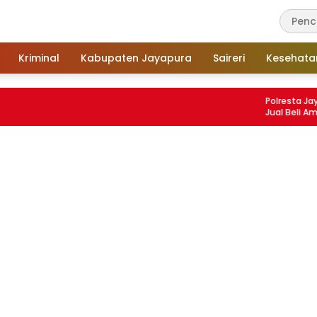
Kriminal
Kabupaten Jayapura
Saireri
Kesehata
Polresta Jayapura 
Jual Beli Amunisi Ile
Diamankan