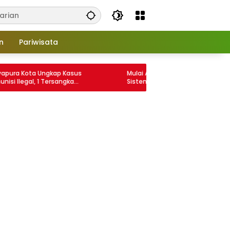
n
Pariwisata
Kota Ungkap Kasus
Mulai Agustus 2026, ATR BPN Terapkan
gal, 1 Tersangka
Sistem Pengukuran Terjadwal Maksimal
12 Hari