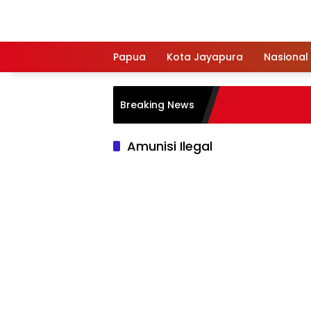
Langsung
ke
konten
Papua
Kota Jayapura
Nasional
Breaking News
Amunisi Ilegal