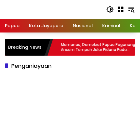
Langsung
ke
konten
Papua
Kota Jayapura
Nasional
Kriminal
Kab
arah di
Memanas, Demokrat Papua Pegunungan
Breaking News
 Ditangkap
Ancam Tempuh Jalur Pidana Pada
Proses Pengisian Wakil Bupati Nduga
Penganiayaan