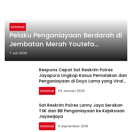
Kriminal
Pelaku Penganiayaan Berdarah di
Jembatan Merah Youtefa
Ditangkap Kurang dari 4 Jam
7 Juli 2026
Respons Cepat Sat Reskrim Polres
Jayapura Ungkap Kasus Pemalakan dan
Penganiayaan di Doyo Lama yang Viral
di Medsos
Kriminal
24 Januari 2026
Sat Reskrim Polres Lanny Jaya Serakan
TSK dan BB Penganiayaan ke Kejaksaan
Jayawijaya
Kriminal
4 September 2019