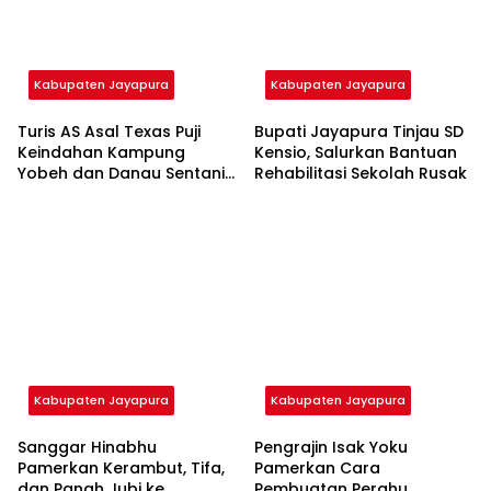
Kabupaten Jayapura
Kabupaten Jayapura
Turis AS Asal Texas Puji
Bupati Jayapura Tinjau SD
Keindahan Kampung
Kensio, Salurkan Bantuan
Yobeh dan Danau Sentani:
Rehabilitasi Sekolah Rusak
“Sangat Indah”
Kabupaten Jayapura
Kabupaten Jayapura
Sanggar Hinabhu
Pengrajin Isak Yoku
Pamerkan Kerambut, Tifa,
Pamerkan Cara
dan Panah Jubi ke
Pembuatan Perahu