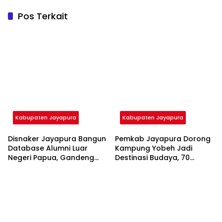
Pos Terkait
Kabupaten Jayapura
Kabupaten Jayapura
Disnaker Jayapura Bangun
Pemkab Jayapura Dorong
Database Alumni Luar
Kampung Yobeh Jadi
Negeri Papua, Gandeng
Destinasi Budaya, 70
Career Center Cahaya
Wisatawan Asing Nikmati
Keunikan Sentani