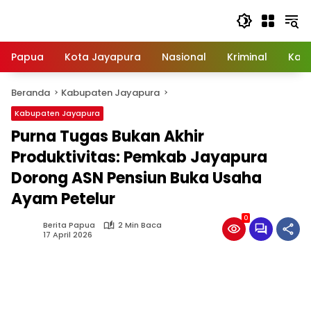
Langsung
ke
konten
Papua
Kota Jayapura
Nasional
Kriminal
Kab
Beranda
Kabupaten Jayapura
Kabupaten Jayapura
Purna Tugas Bukan Akhir
Produktivitas: Pemkab Jayapura
Dorong ASN Pensiun Buka Usaha
Ayam Petelur
0
Berita Papua
2 Min Baca
17 April 2026