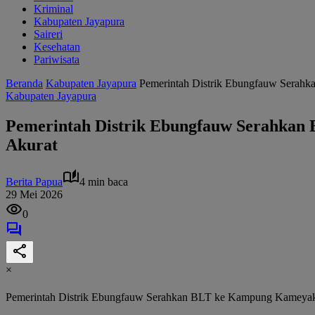
Kriminal
Kabupaten Jayapura
Saireri
Kesehatan
Pariwisata
Beranda
Kabupaten Jayapura
Pemerintah Distrik Ebungfauw Serah
Kabupaten Jayapura
Pemerintah Distrik Ebungfauw Serahkan 
Akurat
Berita Papua
4 min baca
29 Mei 2026
0
×
Pemerintah Distrik Ebungfauw Serahkan BLT ke Kampung Kameyakh