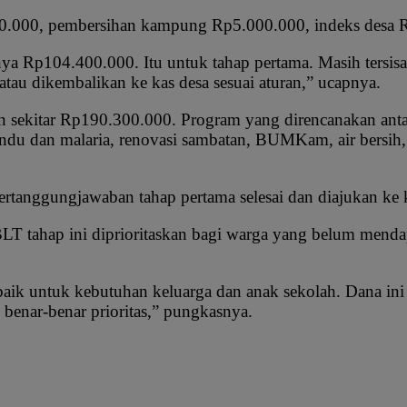
00.000, pembersihan kampung Rp5.000.000, indeks desa 
lnya Rp104.400.000. Itu untuk tahap pertama. Masih tersis
tau dikembalikan ke kas desa sesuai aturan,” ucapnya.
ekitar Rp190.300.000. Program yang direncanakan antara 
osyandu dan malaria, renovasi sambatan, BUMKam, air bers
ertanggungjawaban tahap pertama selesai dan diajukan ke 
ahap ini diprioritaskan bagi warga yang belum mendapat
ik untuk kebutuhan keluarga dan anak sekolah. Dana ini t
benar-benar prioritas,” pungkasnya.