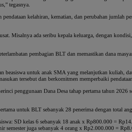
us,” tegasnya.
pendataan kelahiran, kematian, dan perubahan jumlah pend
pusat. Misalnya ada seribu kepala keluarga, dengan kondis
erlambatan pembagian BLT dan memastikan dana masyaraka
an beasiswa untuk anak SMA yang melanjutkan kuliah, dat
masukan tersebut dan berkomitmen memperbaiki pendataan a
rinci penggunaan Dana Desa tahap pertama tahun 2026 se
 pertama untuk BLT sebanyak 28 penerima dengan total ang
asiswa: SD kelas 6 sebanyak 18 anak x Rp800.000 = Rp14
r semester juga sebanyak 4 orang x Rp2.000.000 = Rp8.0