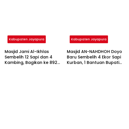
Kabupaten Jayapura
Kabupaten Jayapura
Masjid Jami Al-Ikhlas
Masjid AN-NAHDHOH Doyo
Sembelih 12 Sapi dan 4
Baru Sembelih 4 Ekor Sapi
Kambing, Bagikan ke 892
Kurban, 1 Bantuan Bupati
KK Tanpa Pilih Suku dan
Jayapura
Agama