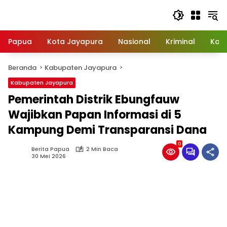
Langsung
ke
konten
Papua
Kota Jayapura
Nasional
Kriminal
Kab
Beranda
Kabupaten Jayapura
Kabupaten Jayapura
Pemerintah Distrik Ebungfauw
Wajibkan Papan Informasi di 5
Kampung Demi Transparansi Dana
0
Berita Papua
2 Min Baca
30 Mei 2026