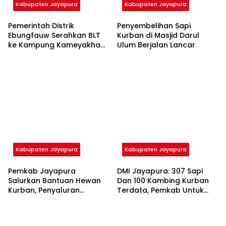
Kabupaten Jayapura
Kabupaten Jayapura
Pemerintah Distrik
Penyembelihan Sapi
Ebungfauw Serahkan BLT
Kurban di Masjid Darul
ke Kampung Kameyakha
Ulum Berjalan Lancar
Sebesar Rp 111.300.000,
Tekankan Pentingnya Data
Akurat
Kabupaten Jayapura
Kabupaten Jayapura
Pemkab Jayapura
DMI Jayapura: 307 Sapi
Salurkan Bantuan Hewan
Dan 100 Kambing Kurban
Kurban, Penyaluran
Terdata, Pemkab Untuk
Dipantau DMI dan PHBI
Pertama Kali Bantu Semua
Masjid