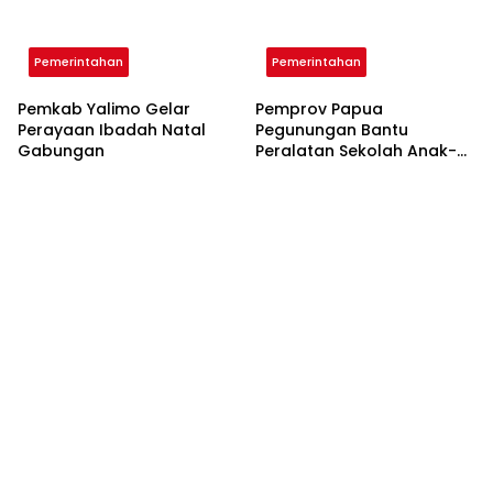
Pemerintahan
Pemerintahan
Pemkab Yalimo Gelar
Pemprov Papua
Perayaan Ibadah Natal
Pegunungan Bantu
Gabungan
Peralatan Sekolah Anak-
Anak SD YPPK Santo
Stevanus Sinatma