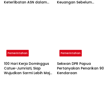
Keterlibatan ASN dalam
Keuangan Sebelum
Program 100 Hari Kerja
Memulai Pemerintahannya
Pemerintahan
Pemerintahan
100 Hari Kerja Dominggus
Sekwan DPR Papua
Catue-Jumriati, Siap
Pertanyakan Penarikan 90
Wujudkan Sarmi Lebih Maju,
Kendaraan
Sejahtera dan
Berkelanjutan