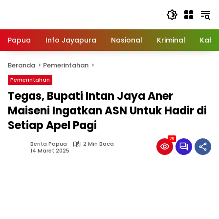
Langsung
ke
konten
Papua
Info Jayapura
Nasional
Kriminal
Kabu
Beranda
Pemerintahan
Pemerintahan
Tegas, Bupati Intan Jaya Aner
Maiseni Ingatkan ASN Untuk Hadir di
Setiap Apel Pagi
29
Berita Papua
2 Min Baca
14 Maret 2025