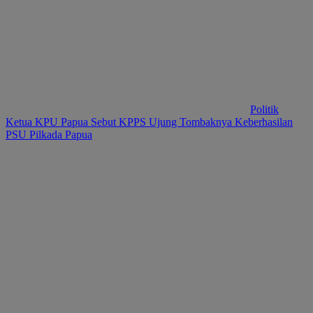
Politik
Ketua KPU Papua Sebut KPPS Ujung Tombaknya Keberhasilan
PSU Pilkada Papua