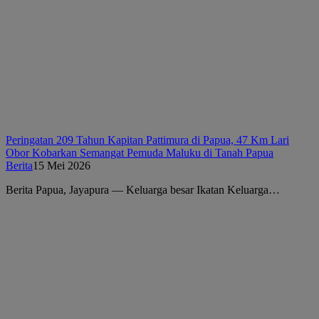
Peringatan 209 Tahun Kapitan Pattimura di Papua, 47 Km Lari
Obor Kobarkan Semangat Pemuda Maluku di Tanah Papua
Berita
15 Mei 2026
Berita Papua, Jayapura — Keluarga besar Ikatan Keluarga…