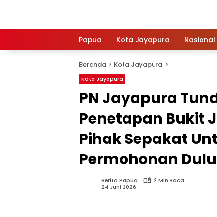
Langsung
ke
konten
Papua
Kota Jayapura
Nasional
Beranda
Kota Jayapura
Kota Jayapura
PN Jayapura Tun
Penetapan Bukit J
Pihak Sepakat Un
Permohonan Dulu 
Berita Papua
2 Min Baca
24 Juni 2026