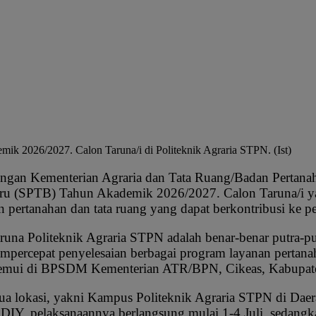
k 2026/2027. Calon Taruna/i di Politeknik Agraria STPN. (Ist)
ngan Kementerian Agraria dan Tata Ruang/Badan Pertanah
ru (SPTB) Tahun Akademik 2026/2027. Calon Taruna/i ya
n pertanahan dan tata ruang yang dapat berkontribusi ke 
runa Politeknik Agraria STPN adalah benar-benar putra-put
empercepat penyelesaian berbagai program layanan pertan
temui di BPSDM Kementerian ATR/BPN, Cikeas, Kabupate
a lokasi, yakni Kampus Politeknik Agraria STPN di Da
DIY, pelaksanaannya berlangsung mulai 1-4 Juli, sedang