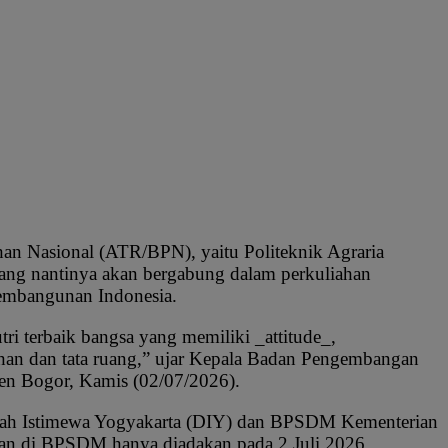
an Nasional (ATR/BPN), yaitu Politeknik Agraria
ng nantinya akan bergabung dalam perkuliahan
pembangunan Indonesia.
ri terbaik bangsa yang memiliki _attitude_,
ahan dan tata ruang,” ujar Kepala Badan Pengembangan
n Bogor, Kamis (02/07/2026).
erah Istimewa Yogyakarta (DIY) dan BPSDM Kementerian
kan di BPSDM hanya diadakan pada 2 Juli 2026.