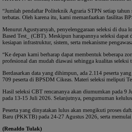
“Jumlah pendaftar Politeknik Agraria STPN setiap tahun 
terbatas. Oleh karena itu, kami memanfaatkan fasilitas B
Menurut Agustyarsyah, penyelenggaraan seleksi di dua lo
Based Test_ (CBT). Meskipun harapannya seleksi dapat d
kesiapan infrastruktur, sistem, serta mekanisme pengawasa
“Ke depan kami berharap dapat membentuk beberapa zona 
profesional dan mudah diawasi sehingga kualitas seleksi
Berdasarkan data yang dihimpun, ada 2.114 peserta yan
709 peserta di BPSDM Cikeas. Materi seleksi meliputi T
Hasil seleksi CBT rencananya akan diumumkan pada 9 Jul
pada 13-15 Juli 2026. Selanjutnya, pengumuman kelulu
Peserta yang dinyatakan lulus akan mengikuti proses d
Baru (PKKTB) pada 24-27 Agustus 2026, serta memulai
(Renaldo Tulak)