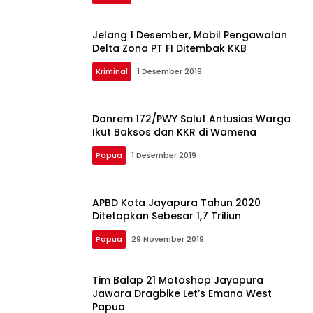
Berita
Jelang 1 Desember, Mobil Pengawalan
Delta Zona PT FI Ditembak KKB
Papua
|
Kriminal
1 Desember 2019
Berita
Papua
Danrem 172/PWY Salut Antusias Warga
dan
Ikut Baksos dan KKR di Wamena
Papua
Barat
Papua
1 Desember 2019
Terkini
APBD Kota Jayapura Tahun 2020
Ditetapkan Sebesar 1,7 Triliun
Papua
29 November 2019
Tim Balap 21 Motoshop Jayapura
Jawara Dragbike Let’s Emana West
Papua