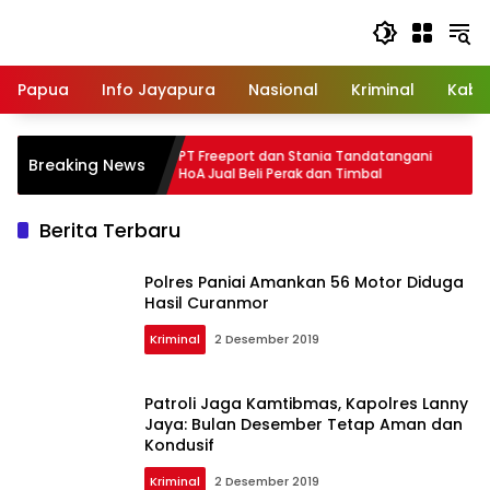
Langsung
ke
konten
Papua
Info Jayapura
Nasional
Kriminal
Kabu
roti
PT Freeport dan Stania Tandatangani
Breaking News
 OPD:
HoA Jual Beli Perak dan Timbal
mi
Berita Terbaru
Polres Paniai Amankan 56 Motor Diduga
Hasil Curanmor
Kriminal
2 Desember 2019
Patroli Jaga Kamtibmas, Kapolres Lanny
Jaya: Bulan Desember Tetap Aman dan
Kondusif
Kriminal
2 Desember 2019