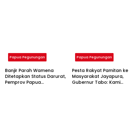
Tindakan Cepat
Bantuan Pusat
Pemerintah Provinsi
Papua Pegunungan
Papua Pegunungan
Banjir Parah Wamena
Pesta Rakyat Pamitan ke
Ditetapkan Status Darurat,
Masyarakat Jayapura,
Pemprov Papua
Gubernur Tabo: Kami
Pegunungan Minta
Pulang Membangun, Bukan
Bantuan Pusat
Berpisah