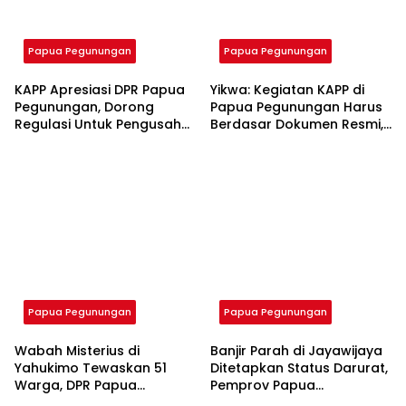
Papua Pegunungan
Papua Pegunungan
KAPP Apresiasi DPR Papua
Yikwa: Kegiatan KAPP di
Pegunungan, Dorong
Papua Pegunungan Harus
Regulasi Untuk Pengusaha
Berdasar Dokumen Resmi,
Lokal
Bukan Akta Lama
Papua Pegunungan
Papua Pegunungan
Wabah Misterius di
Banjir Parah di Jayawijaya
Yahukimo Tewaskan 51
Ditetapkan Status Darurat,
Warga, DPR Papua
Pemprov Papua
Pegunungan Desak
Pegunungan Minta