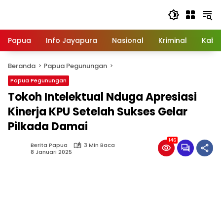
Langsung
ke
konten
Papua
Info Jayapura
Nasional
Kriminal
Kabu
Beranda
Papua Pegunungan
Papua Pegunungan
Tokoh Intelektual Nduga Apresiasi
Kinerja KPU Setelah Sukses Gelar
Pilkada Damai
146
Berita Papua
3 Min Baca
8 Januari 2025